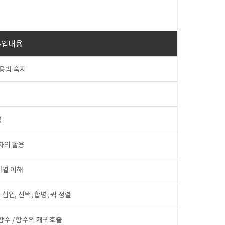
수업내용
사용법 숙지
력
연산자의 활용
 배열 이해
 삽입, 선택, 합병, 퀵 정렬
함수 / 함수의 재귀호출