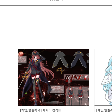
[게임/웹툰학과] 캐릭터 창작Ⅲ
[게임/웹툰