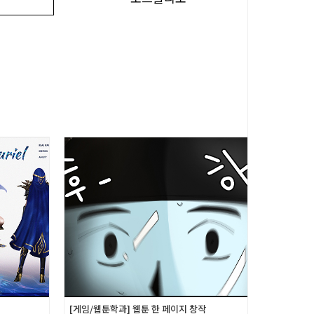
[게임/웹툰학과] 웹툰 한 페이지 창작