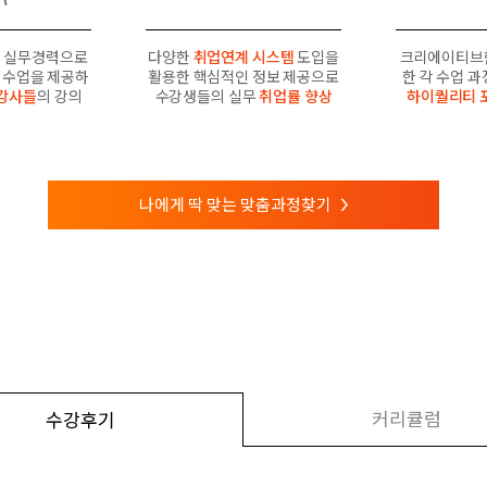
 실무경력으로
다양한
취업연계 시스템
도입을
크리에이티브
수업을 제공하
활용한 핵심적인 정보 제공으로
한 각 수업 
강사들
의 강의
수강생들의 실무
취업률 향상
하이퀄리티 
나에게 딱 맞는 맞춤과정찾기
>
커리큘럼
수강후기