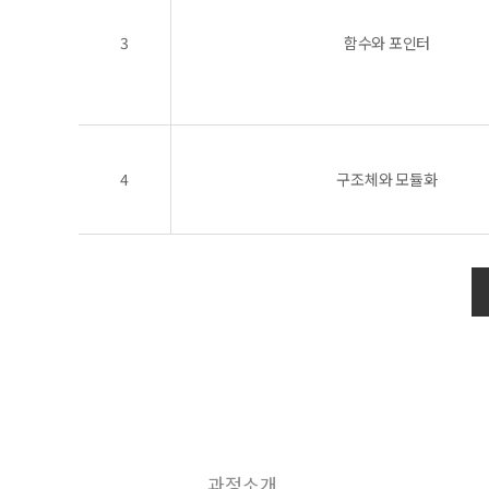
3
함수와 포인터
4
구조체와 모듈화
과정소개