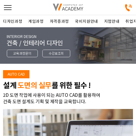
디자인과정
게임과정
자격증과정
국비지원안내
지점안내
취업
INTERIOR DESIGN
디자인정규과정
건축 / 인테리어 디자인
교육과정문의
수강료조회
디자인단과과정
게임과정
AUTO CAD
설계
도면의 실무
를 위한 필수 !
자격증과정
2D 도면 작업에 사용이 되는 AUTO CAD를 활용하여
건축 도면 설계도 기획 및 제작을 교육합니다.
커뮤니티
취업지원센터