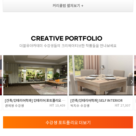
- Arc, Ellipse, Polygon, Offset의 사용법
도면에 대한 이해 / 재질 표현 / 평면도 제작
- Trim, Extend, Fillet, Chamfer 작업법
- Mirror로 복사하는 법 및 객체 이동 및 복사
- Polar / Rectangle Array 방법 학습
CREATIVE PORTFOLIO
2
- Rotate 작업법 학습
더블유아카데미 수강생들의 크리에이티브한 작품들을 만나보세요
- Break, Strstch, Scale 작업법
- Solid, Donut, Tracc를 활용한 태극기 제작
- Layer 제작법 학습
- Properties , Matchprop를 활용한 회의실 드로잉
수정명령 / 객체변환 / 레이어생성
- Hatch의 정의와 적용 및 수정 방법 학습
[건축/인테리어학과] 인테리어 포트폴리오 - (주)크리에이티브다 취업
[건축/인테리어학과] SELF INTERIOR
- Mline, Mledit, Mstyle을 활용한 벽체 드로잉
3
10,409
27,007
권예영
박지수
- Block, Design Center을 활용한 가구 배치
- 이미지 삽입 및 수정 교육
수강생 포트폴리오 더보기
- Xref 사용 및 피드백 수정 작업
2차원도면제작 / CAT 2급 풀이