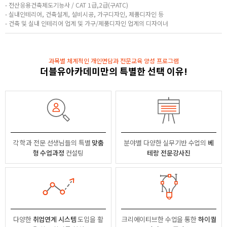
- 전산응용건축제도기능사 / CAT 1급,2급(구ATC)
- 실내인테리어, 건축설계, 설비시공, 가구디자인, 제품디자인 등
- 건축 및 실내 인테리어 업계 및 가구/제품디자인 업계의 디자이너
과목별 체계적인 개인면담과 전문교육 양성 프로그램
더블유아카데미만의 특별한 선택 이유!
각 학과 전문 선생님들의
특별
맞춤
분야별
다양한 실무기반 수업의
베
형 수업과정
컨설팅
테랑 전문강사진
다양한
취업연계 시스템
도입을 활
크리에이티브한 수업을 통한
하이퀄