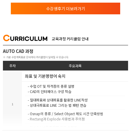
수강생후기 더보러가기
C
URRICULUM
교육과정 커리큘럼 안내
AUTO CAD 과정
※ 기본 수업계획표로 강사마다 커리큘럼이 달라질 수 있습니다.
주차
주요과목
좌표 및 기본명령어 숙지
- 수업 OT 및 자격증의 종류 설명
- CAD의 인터페이스 구성 학습
- 절대좌표와 상대좌표를 활용한 LINE작성
1
- 상대극좌표로 LINE 그리는 법 패턴 연습
- Osnap의 종류 / Select Object 제도 시간 단축방법
- Rectang과 Explode 사용법과 주의점
- Dist & List를 활용한 길이 수정법