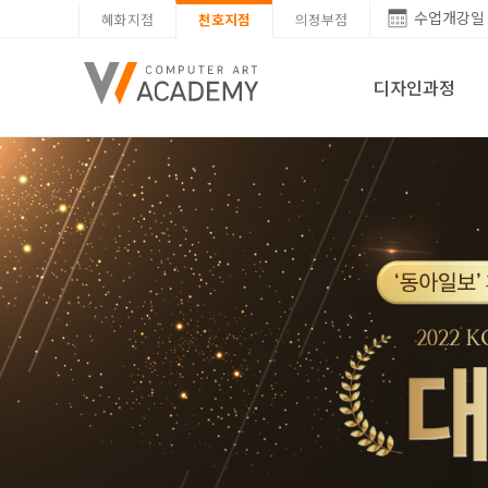
수업개강일
혜화지점
천호지점
의정부점
디자인과정