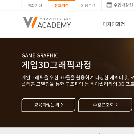
수업개강일
혜화지점
천호지점
의정부점
디자인과정
GAME GRAPHIC
게임3D그래픽과정
게임그래픽을 위한 3D툴을 활용하여 다양한 캐릭터 및 
폴리곤 모델링을 통한 구조파악 등 하이퀄리티의 3D 포
교육과정문의
수강료조회
>
>