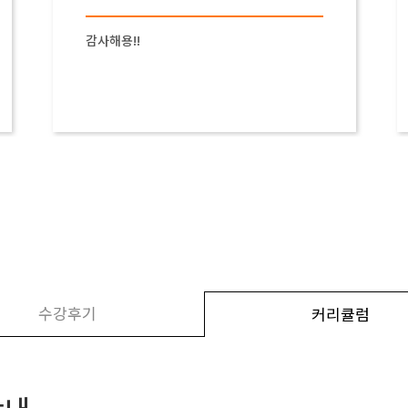
감사해용!!
수강후기
커리큘럼