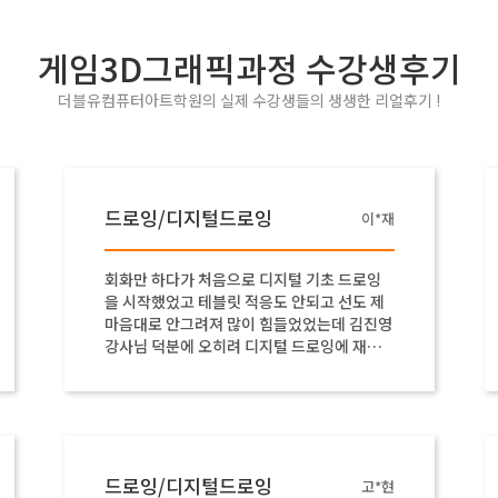
게임3D그래픽과정 수강생후기
더블유컴퓨터아트학원의 실제 수강생들의 생생한 리얼후기 !
드로잉/디지털드로잉
이*재
회화만 하다가 처음으로 디지털 기초 드로잉
을 시작했었고 테블릿 적응도 안되고 선도 제
마음대로 안그려져 많이 힘들었었는데 김진영
강사님 덕분에 오히려 디지털 드로잉에 재미
도 들리고 영상편집할때 이 그림실력으로 한
층 더 업그레이드가 된 것 같습니다.
드로잉/디지털드로잉
고*현