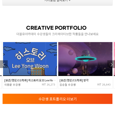
- Mask의 이해 / MotionSketch 활용
- Mask를 활용한 애니메이션의 표현
- Mask option 및 기본 애니메이션
- Mask path를 활용한 Text animation
CREATIVE PORTFOLIO
1
MATTE / 3D LAYER
더블유아카데미 수강생들의 크리에이티브한 작품들을 만나보세요
- Alpha matte의 활용
- Luma matte의 활용
- 3D Layer의 이해 / Camera, Light 기본
- 3D Layer의 활용 / Text Animate 기본활용
EFFECTS
상작
[모션/영상/CG학과] 히스토리 오브 LeeYongWoon
[모션/영상/CG학과] 망각
- 다양한 Effects에 대해 알아보기
26,273
26,643
이용운
김승철
- Effects 실습 및 활용
- 기본 Particle활용
수강생 포트폴리오 더보기
- 기본 Tracking의 이해와 활용
- 영상편집 ( Transition ) 실습