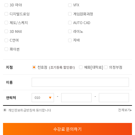
3D 마야
VFX
디지털드로잉
게임원화과정
제도/스케치
AUTO CAD
3D MAX
라이노
C언어
자바
파이썬
지점
천호점
혜화[대학로]
의정부점
(조기등록 할인중!)
이름
-
-
연락처
전체보기
개인정보취급방침에 동의합니다
수강료 문의하기