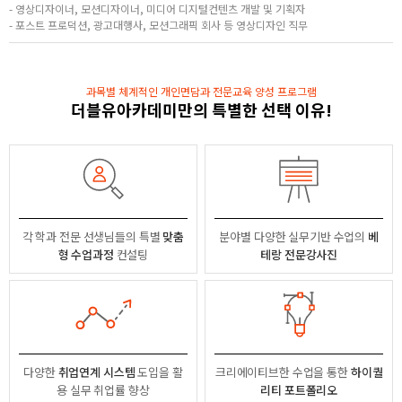
- 영상디자이너, 모션디자이너, 미디어 디지털컨텐츠 개발 및 기획자
- 포스트 프로덕션, 광고대행사, 모션그래픽 회사 등 영상디자인 직무
과목별 체계적인 개인면담과 전문교육 양성 프로그램
더블유아카데미만의 특별한 선택 이유!
각 학과 전문 선생님들의
특별
맞춤
분야별
다양한 실무기반 수업의
베
형 수업과정
컨설팅
테랑 전문강사진
다양한
취업연계 시스템
도입을 활
크리에이티브한 수업을 통한
하이퀄
용
실무 취업률 향상
리티 포트폴리오