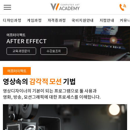
디자인과정
게임과정
자격증과정
국비지원안내
지점안내
커뮤
에프터이펙트
디자인정규과정
AFTER EFFECT
교육과정문의
수강료조회
디자인단과과정
게임과정
에프터이펙트
영상속의
감각적 모션
기법
자격증과정
영상디자이너의 기본이 되는 프로그램으로 툴 사용과
영화, 방송, 모션그래픽에 대한 프로세스를 이해합니다.
커뮤니티
취업지원센터