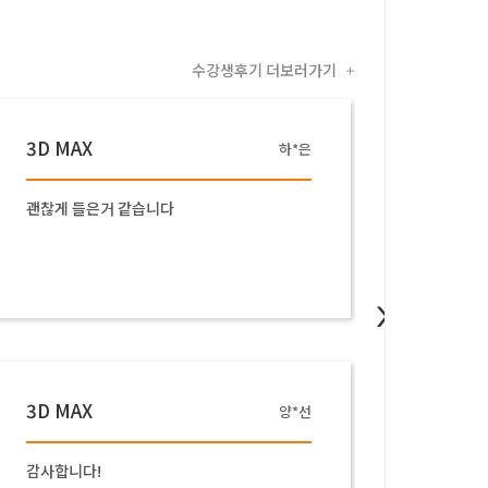
수강생후기 더보러가기
+
3D MAX
3D M
하*은
괜찮게 들은거 같습니다
친절하고
수 있
>
3D MAX
양*선
감사합니다!