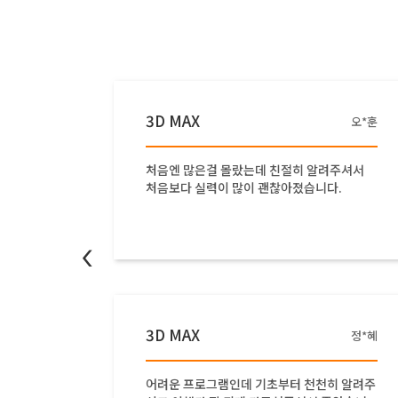
3D MAX
조*호
오*훈
잘 답변
처음엔 많은걸 몰랐는데 친절히 알려주셔서
처음보다 실력이 많이 괜찮아졌습니다.
<
3D MAX
한*인
정*혜
다! 재
어려운 프로그램인데 기초부터 천천히 알려주