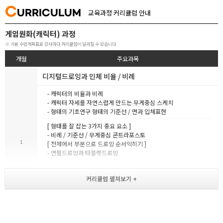
C
URRICULUM
교육과정 커리큘럼 안내
게임원화(캐릭터) 과정
※ 기본 수업계획표로 강사마다 커리큘럼이 달라질 수 있습니다.
개월
주요과목
디지털드로잉과 인체 비율 / 비례
- 캐릭터의 비율과 비례
- 캐릭터 자세를 자연스럽게 만드는 무게중심 스케치
- 형태의 기초연구 형태의 기준선 / 면과 입체표현
[ 형태를 잘 잡는 3가지 중요 요소 ]
- 비례 / 기준선 / 무게중심 콘트라포스토
1
[ 전체에서 부분으로 드로잉 순서익히기 ]
- 연필드로잉과 타블렛드로잉
- 캐릭터의 비율과 비례 형태를 만드는 기본 쉐입
- 남녀 인체의 비율구성 연령대별 차이
- 3등신 / 5등신 / 8등신 캐릭터의 바디스케치
- 캐릭터의 비례 기준선 무게중심
- 퍼스팩티브 기본이론 1,2,3소점 투시