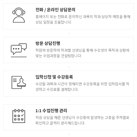
- 캐릭터의 색 ( 규칙 )
- 캐릭터의 메인컬러 서브컬러 포인트컬러
전화 / 온라인 상담문의
( LOL 오버워치 애니컬러연구 )
홈페이지 또는 전화로 문의하신 과목의 학과 담당자 매칭을 통해
[ 캐릭터의 메인컬러 서브컬러 포인트컬러 ]
상담 일정을 조율합니다.
- 캐쥬얼게임 컬러연구
- 반실사 실사장르의 컨셉의 컬러 연구
방문 상담진행
게임캐릭터 창작 1
학원에 방문하여 학과별 선생님을 통해 수강생의 목적과 상황에
- 누드바디 커스터마이징
맞는 수업과정을 컨설팅합니다.
- 창작을 위한 마인드맵 자료수집 레퍼런스의 과정
- 캐릭터의 바디 커스터마이징 8종
[ 컨셉캐릭터란? ]
입학신청 및 수강등록
- 직업과 역할의 정보가 담겨있는 컨셉아트
수강할 과목과 시간이 정해지면 수강등록을 위한 입학원서를 작
[ 창작의필수요건 ]
성하고 수강료를 결제합니다.
4
- 정보와 자료 수집
- 역사적 고증의 중요성을 인식하면서 자료 찾기
[ 마인드맵 만들기 창작의 필수 요건 ]
1:1 수업진행 관리
- 직업과 역할의 정보가 담겨있는 컨셉아트
- 러프 썸네일 진행 아이디어스케치
처음 상담을 해준 선생님이 수강중에 발생하는 고충을 주차별로
확인하고 끝까지 관리해드립니다.
- 게임캐릭터 창작 ( 게임캐릭터의 세계관부여 )
- 러프 썸네일 / 아이디어스케치
- 각 게임사별 캐릭터 스타일의 연구 및 반영