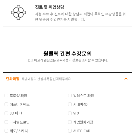
진로 및 취업상담
게임캐릭터 창작 2
과정 수료 후 진로에 대한 상담과 취업이 목적인 수강생들을 위
한 맞춤형 취업연계를 지원합니다.
- 게임캐릭터의 아이템
- 레벨업이나 보상에 따른 의상 시스템의 이해
- 캐릭터의 비례 차이 / 의상 러프스케치 포인트 강조
- 실루엣과 핵심 포인트
5
- 완료된 러프 위 원톤으로 캐릭터 전체 실루엣 점검
- 의상스케치 선정리 레이어정리 기본 명암흐름 세팅
원클릭 간편 수강문의
- 러프 베리에이션 / 게임캐릭터 설계도 만들기
쉽고 빠르게 관심있는 교육과정의 정보를 조회할 수 있습니다.
- 베리에이션을 통한 다양한 실루엣 양산 러프스케치
- 캐릭터 디자인 디퓨즈컬러링
단과과정
( 베리에이션 이후 2개 이상의 컨셉 스케치 제작 )
해당과정의 관심과목을 선택해주세요
게임캐릭터 창작 3
포토샵 과정
일러스트 과정
- 360도 턴어라운드 게임캐릭터 설계도 만들기
에프터이펙트
시네마4D
( 정면 / 정측면 / 측면 / 뒷면 )
3D 마야
VFX
- 실루엣 드로잉으로 현재 캐릭터의 존재감 체크
6
- 바디 의상 분리 후 작업 진행
디지털드로잉
게임원화과정
- 캐릭터 컬러링 작업
제도/스케치
AUTO CAD
- 의상컬러링 디테일 전체적인 완성을 위한 작업