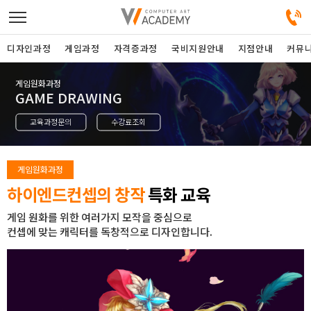
디자인과정
게임과정
자격증과정
국비지원안내
지점안내
커뮤
게임원화과정
디자인정규과정
GAME DRAWING
교육과정문의
수강료조회
디자인단과과정
게임과정
게임원화과정
하이엔드컨셉의 창작
특화 교육
자격증과정
게임 원화를 위한 여러가지 모작을 중심으로
컨셉에 맞는 캐릭터를 독창적으로 디자인합니다.
커뮤니티
취업지원센터