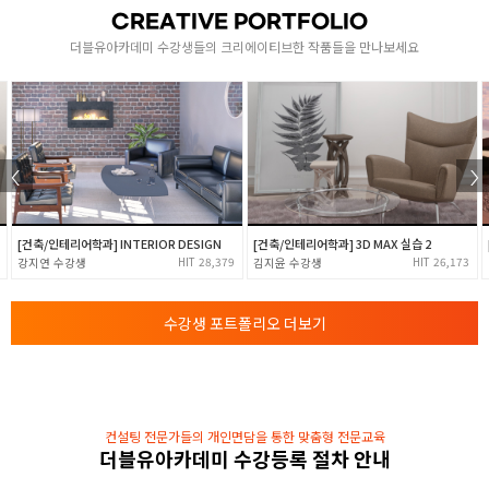
캐릭터 해부학 연구
CREATIVE PORTFOLIO
[ 인체의 골격 이해 ]
더블유아카데미 수강생들의 크리에이티브한 작품들을 만나보세요
- 전신뼈의 구성 / 전신골격과 근육 이해
- 남녀 골격의 차이 얼굴과 가슴선까지의 포컬포인트
[ 인체의 근육 이해 ]
- 두상과 얼굴의 근육흐름도 (전두/두정/측두/후두)
2
- 얼굴과 가슴선까지의 포컬포인트
- 상체 ( 앞, 뒤 ) 근육 척추의 흐름
- 팔 근육과 손의 디테일
- 게임캐릭터 모작 1
[건축/인테리어학과] INTERIOR DESIGN
[건축/인테리어학과] 3D MAX 실습 2
- 다리 근육 ( 앞, 뒤 ) 발 골격 근육 이해 및 적용
28,379
26,173
강지연
김지윤
- 게임캐릭터 모작 2
재질 / 빛 / 명암
수강생 포트폴리오 더보기
- 매트리얼 명암 연구 빛의 흐름 재질연구
( 4대재질 무기물 색온도 한난대비 )
- 빛의 흐름 반사광, 그림자, 텍스처
- 명암 채도 색채 이해
컨설팅 전문가들의 개인면담을 통한 맞춤형 전문교육
- 명화 연구, 색체 연구
더블유아카데미 수강등록 절차 안내
3
[ 색채 시각적 규칙성 ]