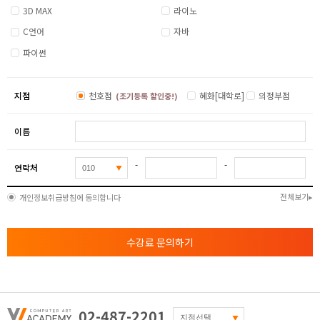
3D MAX
라이노
- 창작캐릭터 완성 및 이펙트와 림라이트 점검
( 학생의 개개인별 상황에 따라 바뀔 수 있음 )
C언어
자바
파이썬
지점
천호점
혜화[대학로]
의정부점
(조기등록 할인중!)
이름
-
-
연락처
전체보기
개인정보취급방침에 동의합니다
수강료 문의하기
02-487-2201