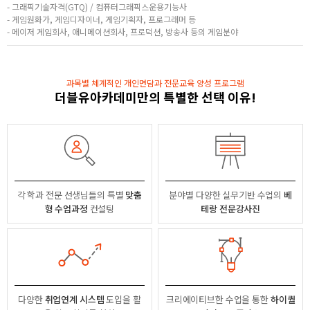
- 그래픽기술자격(GTQ) / 컴퓨터그래픽스운용기능사
- 게임원화가, 게임디자이너, 게임기획자, 프로그래머 등
- 메이저 게임회사, 애니메이션회사, 프로덕션, 방송사 등의 게임분야
과목별 체계적인 개인면담과 전문교육 양성 프로그램
더블유아카데미만의 특별한 선택 이유!
각 학과 전문 선생님들의
특별
맞춤
분야별
다양한 실무기반 수업의
베
형 수업과정
컨설팅
테랑 전문강사진
다양한
취업연계 시스템
도입을 활
크리에이티브한 수업을 통한
하이퀄