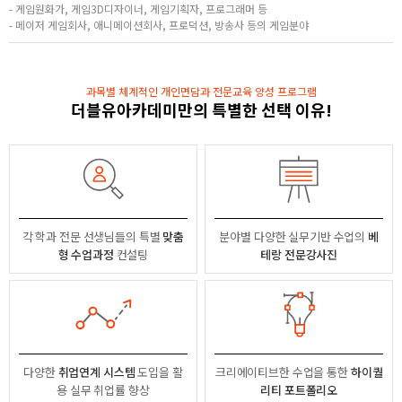
- 게임원화가, 게임3D디자이너, 게임기획자, 프로그래머 등
- 메이저 게임회사, 애니메이션회사, 프로덕션, 방송사 등의 게임분야
과목별 체계적인 개인면담과 전문교육 양성 프로그램
더블유아카데미만의 특별한 선택 이유!
각 학과 전문 선생님들의
특별
맞춤
분야별
다양한 실무기반 수업의
베
형 수업과정
컨설팅
테랑 전문강사진
다양한
취업연계 시스템
도입을 활
크리에이티브한 수업을 통한
하이퀄
용
실무 취업률 향상
리티 포트폴리오