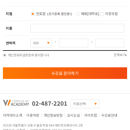
지점
천호점
혜화[대학로]
의정부점
(조기등록 할인중!)
이름
-
-
연락처
전체보기
개인정보취급방침에 동의합니다
수강료 문의하기
02-487-2201
아카데미소개
이용약관
개인정보방침
오시는길
사이트맵
수강료안내
05328 서울특별시 강동구 올림픽로 664 대우한강베네시티 2층