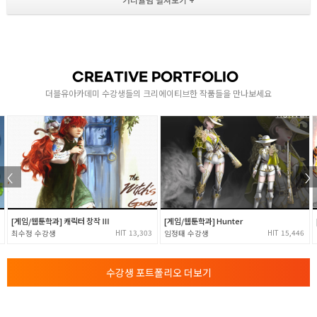
ZBrush 기능 소개 2
- 다이나믹 섭디 기능 실습
- 엣지 루프 기능 실습
- 크리즈 기능 실습
CREATIVE PORTFOLIO
2
- 섀도우 박스 기능 실습
더블유아카데미 수강생들의 크리에이티브한 작품들을 만나보세요
- Z리메셔 기능 실습
- 토폴로지 변경 기능 실습
[ 기본 두상 스컬핑 제작 실습 ]
- 기본 두상 스컬핑 방법 설명 및 실습
ZBrush 모델링 제작
- 지브러쉬에서 두상 스컬핑 실습
[게임/웹툰학과] 캐릭터 창작 Ⅲ
3
[게임/웹툰학과] Hunter
- 개별 작업물 컨펌 및 1:1 피드백
13,303
15,446
최수정
임정태
- 수정 및 보완 작업
- ZBrush 모델링 완성
수강생 포트폴리오 더보기
ZBrush의 리토폴로지 기능 소개
- 지브러쉬에서 리토폴로지 하는 방법 설명