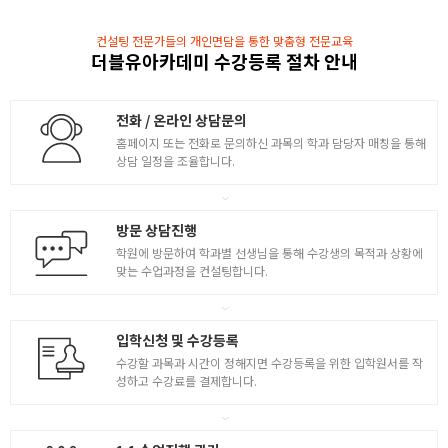
4
- 스컬핑한 기본 두상 리토폴로지 실습
컨설팅 전문가들의 개인면담을 통한 맞춤형 전문교육
- 리토폴로지한 모델링 언랩 하는 방법 설명
더블유아카데미 수강등록 절차 안내
- 리토폴로지 언랩 실습
전화 / 온라인 상담문의
홈페이지 또는 전화로 문의하신 과목의 학과 담당자 매칭을 통해
상담 일정을 조율합니다.
방문 상담진행
학원에 방문하여 학과별 선생님을 통해 수강생의 목적과 상황에
맞는 수업과정을 컨설팅합니다.
입학신청 및 수강등록
수강할 과목과 시간이 정해지면 수강등록을 위한 입학원서를 작
성하고 수강료를 결제합니다.