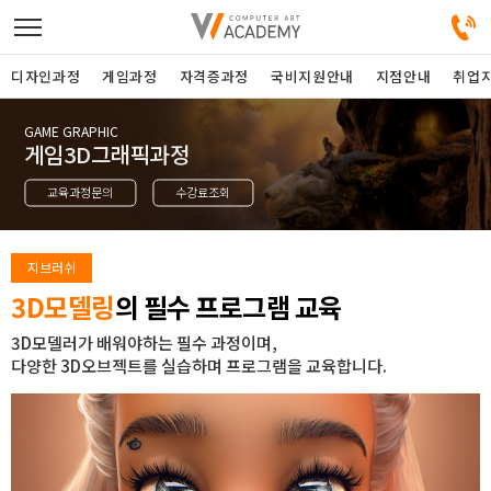
디자인과정
게임과정
자격증과정
국비지원안내
지점안내
취업
GAME GRAPHIC
디자인정규과정
게임3D그래픽과정
교육과정문의
수강료조회
디자인단과과정
게임과정
지브러쉬
3D모델링
의 필수 프로그램 교육
자격증과정
3D모델러가 배워야하는 필수 과정이며,
다양한 3D오브젝트를 실습하며 프로그램을 교육합니다.
커뮤니티
취업지원센터