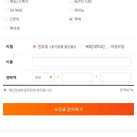
제도/스케치
AUTO CAD
3D MAX
라이노
C언어
자바
파이썬
지점
천호점
혜화[대학로]
의정부점
(조기등록 할인중!)
이름
-
-
연락처
전체보기
개인정보취급방침에 동의합니다
수강료 문의하기