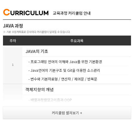
C
URRICULUM
교육과정 커리큘럼 안내
JAVA 과정
※ 기본 수업계획표로 강사마다 커리큘럼이 달라질 수 있습니다.
주차
주요과목
JAVA의 기초
- 프로그래밍 언어의 이해와 Java를 위한 기본환경
1
- Java언어의 기본구조 및 Git을 이용한 소스관리
- 변수와 기본자료형 / 연산자 / 제어문 / 반복문
객체지향의 개념
- 배열과정렬알고리즘과 OOP
- 객체지향언어의 기본 구조
2
- 클래스와 인스턴스 및 클래스의 기본구조
- 생성자, 메서드 / 접근제어
- 인터페이스,추상클래스,추상메소드 / 상속
- Overriding, Overloading