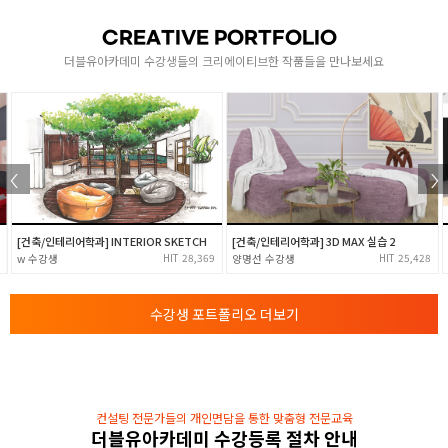
Java API
CREATIVE PORTFOLIO
더블유아카데미 수강생들의 크리에이티브한 작품들을 만나보세요
[ 패키지와 라이브러리 이해 ]
- java.lang / java.util
3
- Java Collection API / Java.io / 예외처리
- AWT, Swing을 활용한 GUI 프로그래밍
- 자바 Thread 의 활용
JDBC
- 데이터베이스의 개념 이해 및 Mariadb 설치
[건축/인테리어학과] INTERIOR SKETCH
[건축/인테리어학과] 3D MAX 실습 2
4
28,369
25,428
w
양명선
- Mariadb 설정 및 기본 SQL문 학습
[ JDBC ]
- 자바 데이터베이스 프로그래밍
수강생 포트폴리오 더보기
컨설팅 전문가들의 개인면담을 통한 맞춤형 전문교육
더블유아카데미 수강등록 절차 안내