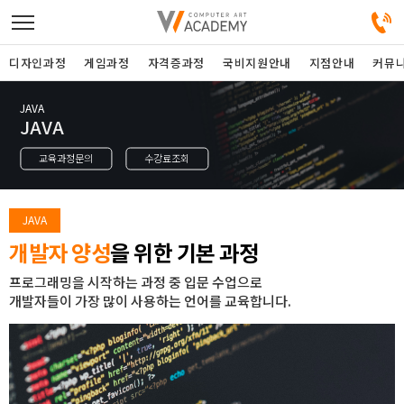
디자인과정
게임과정
자격증과정
국비지원안내
지점안내
커뮤
JAVA
디자인정규과정
JAVA
교육과정문의
수강료조회
디자인단과과정
게임과정
JAVA
개발자 양성
을 위한 기본 과정
자격증과정
프로그래밍을 시작하는 과정 중 입문 수업으로
개발자들이 가장 많이 사용하는 언어를 교육합니다.
커뮤니티
취업지원센터