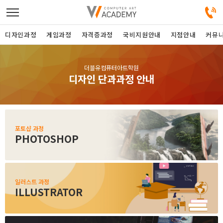
디자인과정
게임과정
자격증과정
국비지원안내
지점안내
커뮤
디자인정규과정
더블유컴퓨터아트학원
디자인 단과과정 안내
디자인단과과정
게임과정
포토샵 과정
PHOTOSHOP
자격증과정
커뮤니티
일러스트 과정
ILLUSTRATOR
취업지원센터