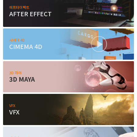
고객상담센터
에프터이펙트
AFTER EFFECT
아카데미소개
시네마 4D
지점별 홈페이지
CIMEMA 4D
3D 마야
3D MAYA
VFX
VFX