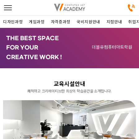
디자인과정
게임과정
자격증과정
국비지원안내
지점안내
취업
THE BEST SPACE
디자인정규과정
더블유컴퓨터아트학원
FOR YOUR
CREATIVE WORK !
디자인단과과정
게임과정
교육시설안내
쾌적하고 크리에이티브한 최상의 학습공간을 소개합니다.
자격증과정
커뮤니티
취업지원센터