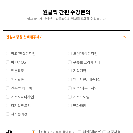
원클릭 간편 수강문의
쉽고 빠르게 관심있는 교육과정의 정보를 조회할 수 있습니다.
관심과정을 선택해주세요
광고/편집디자인
모션/영상디자인
마야 / CG
유튜브 크리에이터
웹툰과정
게임기획
게임원화
웹디자인/퍼블리싱
건축/인테리어
제품/가구디자인
기초시각디자인
기초드로잉
디지털드로잉
단과과정
자격증과정
지점
천호점
혜화[대학로]
의정부점
(조기등록 할인중!)