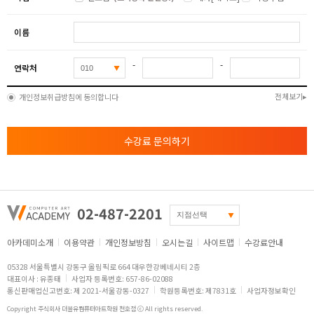
이름
-
-
연락처
전체보기
개인정보취급방침에 동의합니다
수강료 문의하기
02-487-2201
아카데미소개
이용약관
개인정보방침
오시는길
사이트맵
수강료안내
05328 서울특별시 강동구 올림픽로 664 대우한강베네시티 2층
대표이사 : 유종태
사업자 등록번호: 657-86-02088
통신판매업신고번호: 제 2021-서울강동-0327
학원등록번호: 제7831호
사업자정보확인
Copyright 주식회사 더블유컴퓨터아트학원 천호점 ⓒ All rights reserved.